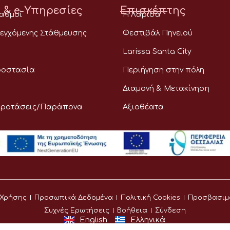
 & e-Υπηρεσίες
Επισκέπτης
ταθμοί
Η Λάρισα
εγχόμενης Στάθμευσης
Φεστιβάλ Πηνειού
Larissa Santa City
ροστασία
Περιήγηση στην πόλη
Διαμονή & Μετακίνηση
Προτάσεις/Παράπονα
Αξιοθέατα
 Χρήσης
Προσωπικά Δεδομένα
Πολιτική Cookies
Προσβασιμ
Συχνές Ερωτήσεις
Βοήθεια
Σύνδεση
English
Ελληνικά
©
Δήμος Λαρισαίων