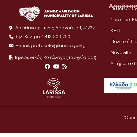
Δημότης
Παιδικοί Σ
Σύστημα Ελ
Διεύθυνση:
Ίωνος Δραγούμη 1, 41222
ΚΕΠ
Τηλ. Κέντρο:
2413 500 200
Πολιτική Π
E-mail:
protokolo@larissa.gov.gr
Novoville
Τηλεφωνικός Κατάλογος (αρχείο pdf)
Αιτήματα/
Όροι