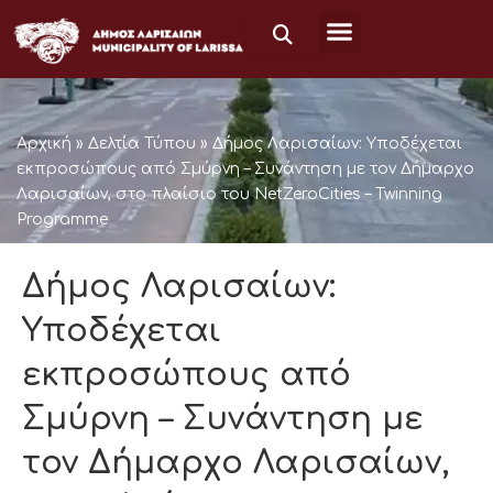
Skip
to
content
Αρχική
»
Δελτία Τύπου
»
Δήμος Λαρισαίων: Υποδέχεται
εκπροσώπους από Σμύρνη – Συνάντηση με τον Δήμαρχο
Λαρισαίων, στο πλαίσιο του NetZeroCities – Twinning
Programme
Δήμος Λαρισαίων:
Υποδέχεται
εκπροσώπους από
Σμύρνη – Συνάντηση με
τον Δήμαρχο Λαρισαίων,