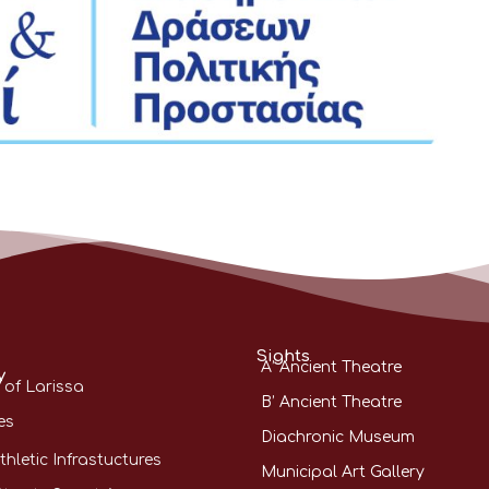
Sights
A’ Ancient Theatre
y
 of Larissa
B’ Ancient Theatre
es
Diachronic Museum
thletic Infrastuctures
Municipal Art Gallery