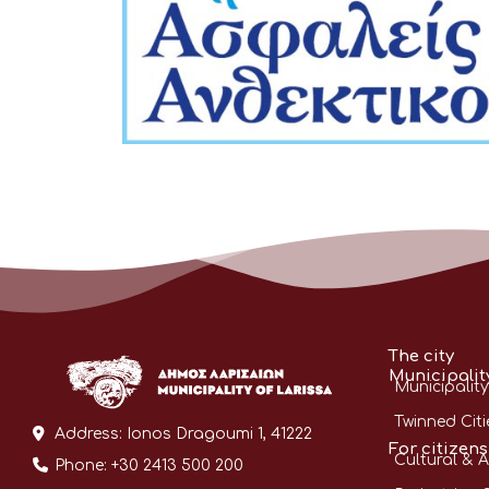
The city
Municipalit
Municipality
Twinned Citi
Address:
Ionos Dragoumi 1, 41222
For citizens
Cultural & A
Phone:
+30 2413 500 200