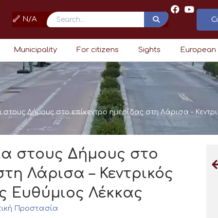
N/A
C
Search
Municipality
For citizens
Sights
European
 στους Δήμους στο επίκεντρο ημερίδας στη Λάρισα – Κεντρι
ία στους Δήμους στο
στη Λάρισα – Κεντρικός
ς Ευθύμιος Λέκκας
τική Προστασία