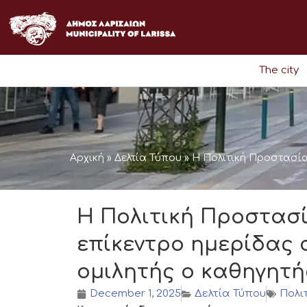
Skip
to
content
The city
Αρχική
»
Δελτία Τύπου
»
Η Πολιτική Προστασία
Η Πολιτική Προστασ
επίκεντρο ημερίδας 
ομιλητής ο καθηγητή
December 1, 2025
Δελτία Τύπου
Πολι