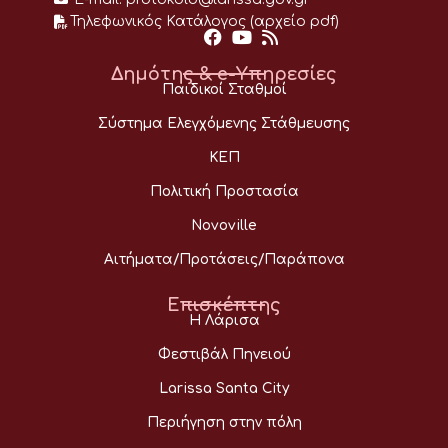
Τηλεφωνικός Κατάλογος (αρχείο pdf)
Δημότης & e-Υπηρεσίες
Παιδικοί Σταθμοί
Σύστημα Ελεγχόμενης Στάθμευσης
ΚΕΠ
Πολιτική Προστασία
Novoville
Αιτήματα/Προτάσεις/Παράπονα
Επισκέπτης
Η Λάρισα
Φεστιβάλ Πηνειού
Larissa Santa City
Περιήγηση στην πόλη