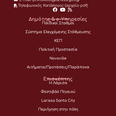
Τηλεφωνικός Κατάλογος (αρχείο pdf)
Δημότης & e-Υπηρεσίες
Παιδικοί Σταθμοί
Σύστημα Ελεγχόμενης Στάθμευσης
ΚΕΠ
Πολιτική Προστασία
Novoville
Αιτήματα/Προτάσεις/Παράπονα
Επισκέπτης
Η Λάρισα
Φεστιβάλ Πηνειού
Larissa Santa City
Περιήγηση στην πόλη