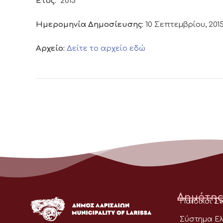
Έτος:
2015
Ημερομηνία Δημοσίευσης:
10 Σεπτεμβρίου, 201
Αρχείο:
Δείτε το αρχείο εδώ
Δημότης
Παιδικοί Σ
Σύστημα Ελ