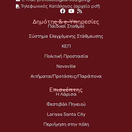
Τηλεφωνικός Κατάλογος (αρχείο pdf)
Δημότης & e-Υπηρεσίες
Παιδικοί Σταθμοί
Σύστημα Ελεγχόμενης Στάθμευσης
ΚΕΠ
Πολιτική Προστασία
Novoville
Αιτήματα/Προτάσεις/Παράπονα
Επισκέπτης
Η Λάρισα
Φεστιβάλ Πηνειού
Larissa Santa City
Περιήγηση στην πόλη