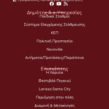
Δημότης & e-Υπηρεσίες
Παιδικοί Σταθμοί
Σύστημα Ελεγχόμενης Στάθμευσης
ΚΕΠ
Πολιτική Προστασία
Novoville
Αιτήματα/Προτάσεις/Παράπονα
Επισκέπτης
Η Λάρισα
Φεστιβάλ Πηνειού
Larissa Santa City
Περιήγηση στην πόλη
Διαμονή & Μετακίνηση