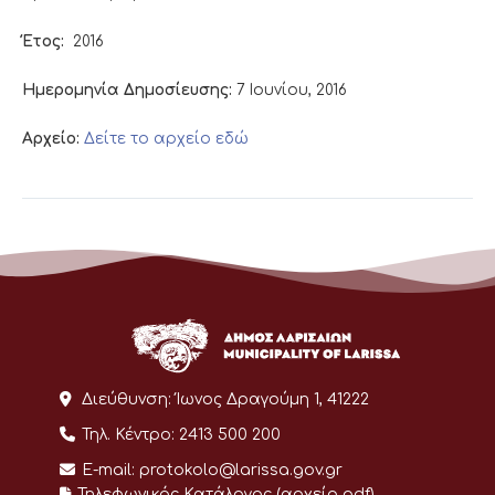
Έτος:
2016
Ημερομηνία Δημοσίευσης:
7 Ιουνίου, 2016
Αρχείο:
Δείτε το αρχείο εδώ
Διεύθυνση:
Ίωνος Δραγούμη 1, 41222
Τηλ. Κέντρο:
2413 500 200
E-mail:
protokolo@larissa.gov.gr
Τηλεφωνικός Κατάλογος (αρχείο pdf)