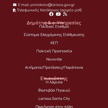
E-mail:
protokolo@larissa.gov.gr
Τηλεφωνικός Κατάλογος (αρχείο pdf)
Δημότης & e-Υπηρεσίες
Παιδικοί Σταθμοί
Σύστημα Ελεγχόμενης Στάθμευσης
ΚΕΠ
Πολιτική Προστασία
Novoville
Αιτήματα/Προτάσεις/Παράπονα
Επισκέπτης
Η Λάρισα
Φεστιβάλ Πηνειού
Larissa Santa City
Περιήγηση στην πόλη