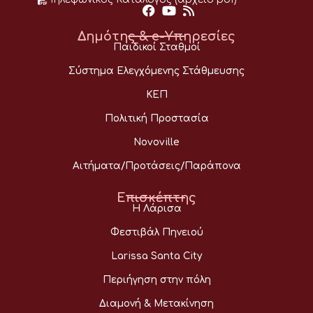
Δημότης & e-Υπηρεσίες
Παιδικοί Σταθμοί
Σύστημα Ελεγχόμενης Στάθμευσης
ΚΕΠ
Πολιτική Προστασία
Novoville
Αιτήματα/Προτάσεις/Παράπονα
Επισκέπτης
Η Λάρισα
Φεστιβάλ Πηνειού
Larissa Santa City
Περιήγηση στην πόλη
Διαμονή & Μετακίνηση