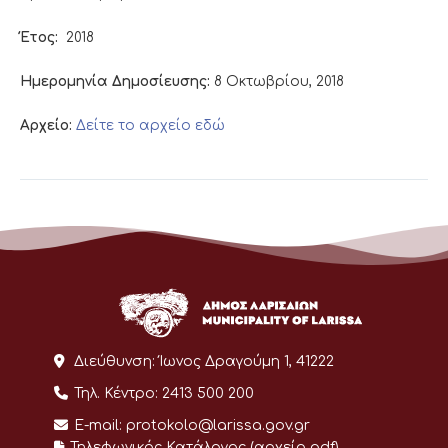
Έτος:
2018
Ημερομηνία Δημοσίευσης:
8 Οκτωβρίου, 2018
Αρχείο:
Δείτε το αρχείο εδώ
Διεύθυνση:
Ίωνος Δραγούμη 1, 41222
Τηλ. Κέντρο:
2413 500 200
E-mail:
protokolo@larissa.gov.gr
Τηλεφωνικός Κατάλογος (αρχείο pdf)