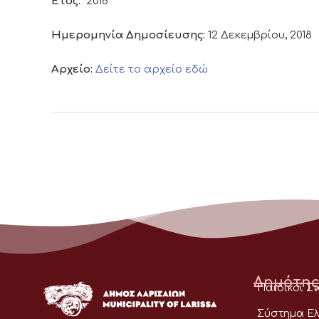
Έτος:
2018
Ημερομηνία Δημοσίευσης:
12 Δεκεμβρίου, 2018
Αρχείο:
Δείτε το αρχείο εδώ
Δημότης
Παιδικοί Σ
Σύστημα Ελ