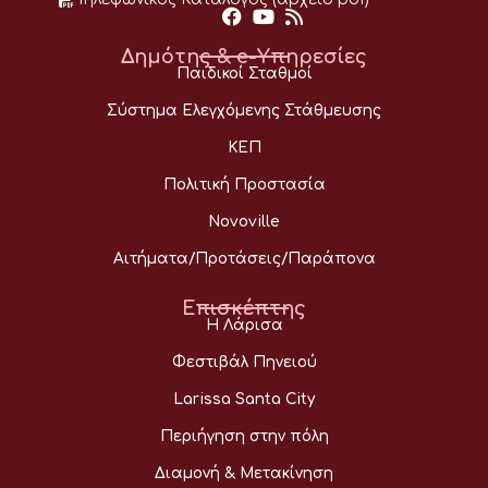
Δημότης & e-Υπηρεσίες
Παιδικοί Σταθμοί
Σύστημα Ελεγχόμενης Στάθμευσης
ΚΕΠ
Πολιτική Προστασία
Novoville
Αιτήματα/Προτάσεις/Παράπονα
Επισκέπτης
Η Λάρισα
Φεστιβάλ Πηνειού
Larissa Santa City
Περιήγηση στην πόλη
Διαμονή & Μετακίνηση