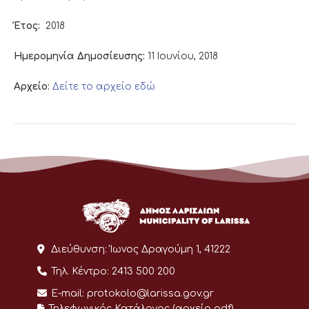
Έτος:
2018
Ημερομηνία Δημοσίευσης:
11 Ιουνίου, 2018
Αρχείο:
Δείτε το αρχείο εδώ
Διεύθυνση:
Ίωνος Δραγούμη 1, 41222
Τηλ. Κέντρο:
2413 500 200
E-mail:
protokolo@larissa.gov.gr
Τηλεφωνικός Κατάλογος (αρχείο pdf)