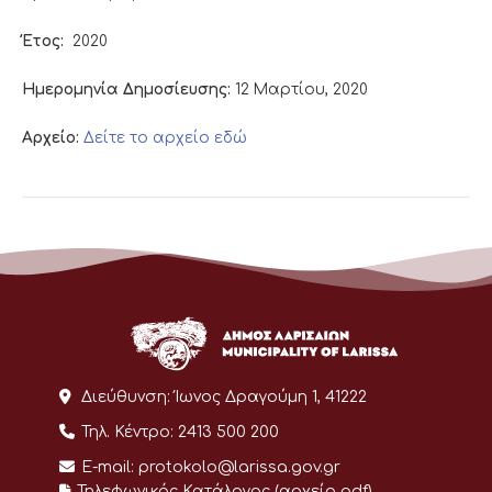
Έτος:
2020
Ημερομηνία Δημοσίευσης:
12 Μαρτίου, 2020
Αρχείο:
Δείτε το αρχείο εδώ
Διεύθυνση:
Ίωνος Δραγούμη 1, 41222
Τηλ. Κέντρο:
2413 500 200
E-mail:
protokolo@larissa.gov.gr
Τηλεφωνικός Κατάλογος (αρχείο pdf)