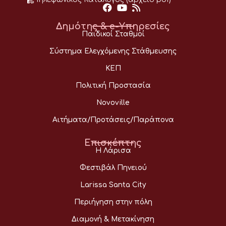
Δημότης & e-Υπηρεσίες
Παιδικοί Σταθμοί
Σύστημα Ελεγχόμενης Στάθμευσης
ΚΕΠ
Πολιτική Προστασία
Novoville
Αιτήματα/Προτάσεις/Παράπονα
Επισκέπτης
Η Λάρισα
Φεστιβάλ Πηνειού
Larissa Santa City
Περιήγηση στην πόλη
Διαμονή & Μετακίνηση