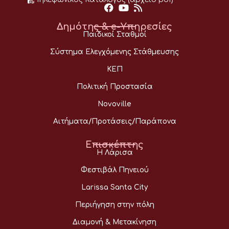
Δημότης & e-Υπηρεσίες
Παιδικοί Σταθμοί
Σύστημα Ελεγχόμενης Στάθμευσης
ΚΕΠ
Πολιτική Προστασία
Novoville
Αιτήματα/Προτάσεις/Παράπονα
Επισκέπτης
Η Λάρισα
Φεστιβάλ Πηνειού
Larissa Santa City
Περιήγηση στην πόλη
Διαμονή & Μετακίνηση