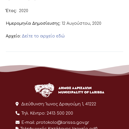
Έτος:
2020
Ημερομηνία Δημοσίευσης:
12 Αυγούστου, 2020
Αρχείο:
Δείτε το αρχείο εδώ
Διεύθυνση:
Ίωνος Δραγούμη 1, 41222
Τηλ. Κέντρο:
2413 500 200
E-mail:
protokolo@larissa.gov.gr
Τηλεφωνικός Κατάλογος (αρχείο pdf)