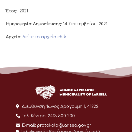
Έτος:
2021
Ημερομηνία Δημοσίευσης:
14 Σεπτεμβρίου, 2021
Αρχείο:
Δείτε το αρχείο εδώ
Διεύθυνση:
Ίωνος Δραγούμη 1, 41222
Τηλ. Κέντρο:
2413 500 200
E-mail:
protokolo@larissa.gov.gr
Τηλεφωνικός Κατάλογος (αρχείο pdf)