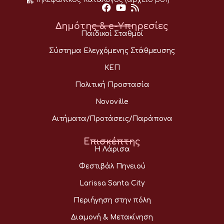
Δημότης & e-Υπηρεσίες
Παιδικοί Σταθμοί
Σύστημα Ελεγχόμενης Στάθμευσης
ΚΕΠ
Πολιτική Προστασία
Novoville
Αιτήματα/Προτάσεις/Παράπονα
Επισκέπτης
Η Λάρισα
Φεστιβάλ Πηνειού
Larissa Santa City
Περιήγηση στην πόλη
Διαμονή & Μετακίνηση