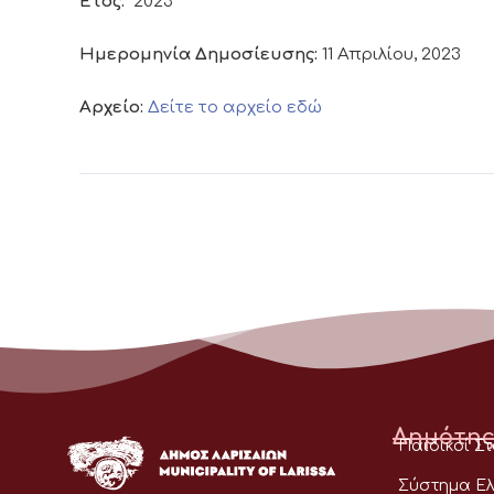
Έτος:
2023
Ημερομηνία Δημοσίευσης:
11 Απριλίου, 2023
Αρχείο:
Δείτε το αρχείο εδώ
Δημότης
Παιδικοί Σ
Σύστημα Ελ