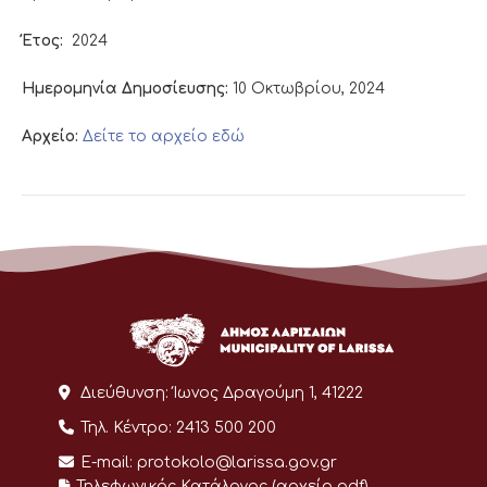
Έτος:
2024
Ημερομηνία Δημοσίευσης:
10 Οκτωβρίου, 2024
Αρχείο:
Δείτε το αρχείο εδώ
Διεύθυνση:
Ίωνος Δραγούμη 1, 41222
Τηλ. Κέντρο:
2413 500 200
E-mail:
protokolo@larissa.gov.gr
Τηλεφωνικός Κατάλογος (αρχείο pdf)