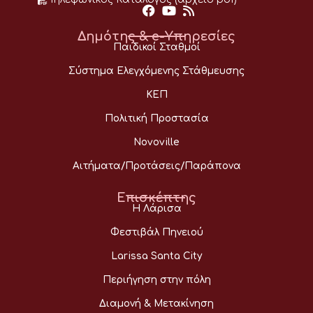
Δημότης & e-Υπηρεσίες
Παιδικοί Σταθμοί
Σύστημα Ελεγχόμενης Στάθμευσης
ΚΕΠ
Πολιτική Προστασία
Novoville
Αιτήματα/Προτάσεις/Παράπονα
Επισκέπτης
Η Λάρισα
Φεστιβάλ Πηνειού
Larissa Santa City
Περιήγηση στην πόλη
Διαμονή & Μετακίνηση