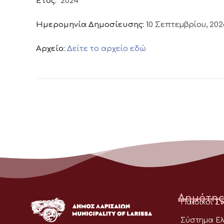
Έτος:
2024
Ημερομηνία Δημοσίευσης:
10 Σεπτεμβρίου, 202
Αρχείο:
Δείτε το αρχείο εδώ
Δημότης
Παιδικοί Σ
Σύστημα Ελ