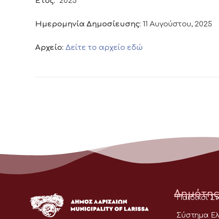
Έτος:
2025
Ημερομηνία Δημοσίευσης:
11 Αυγούστου, 2025
Αρχείο:
Δείτε το αρχείο εδώ
Δημότης
Παιδικοί Σ
Σύστημα Ελ