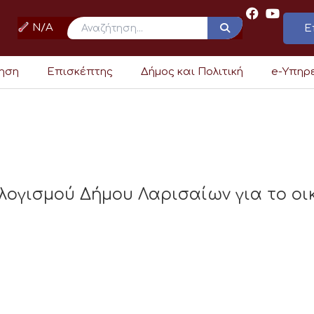
N/A
Ε
ρηση
Επισκέπτης
Δήμος και Πολιτική
e-Υπηρ
γισμού Δήμου Λαρισαίων για το οικ