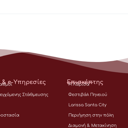
 & e-Υπηρεσίες
Επισκέπτης
ταθμοί
Η Λάρισα
εγχόμενης Στάθμευσης
Φεστιβάλ Πηνειού
Larissa Santa City
ροστασία
Περιήγηση στην πόλη
Διαμονή & Μετακίνηση