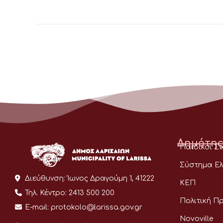
Δημότης
Παιδικοί Σ
Σύστημα Ελ
Διεύθυνση:
Ίωνος Δραγούμη 1, 41222
ΚΕΠ
Τηλ. Κέντρο:
2413 500 200
Πολιτική Π
E-mail:
protokolo@larissa.gov.gr
Novoville