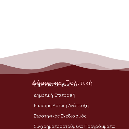
Δήμος και Πολιτική
Δημοτικό Συμβούλιο
Δημοτική Επιτροπή
Βιώσιμη Αστική Ανάπτυξη
Στρατηγικός Σχεδιασμός
Συγχρηματοδοτούμενα Προγράμματα