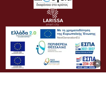
Όροι Χρήσης
Προσωπικά Δεδομένα
Πολιτική Cookies
Προσβασιμότητα
Συχνές Ερωτήσεις
Βοήθεια
Σύνδεση
English
Ελληνικά
©
Δήμος Λαρισαίων