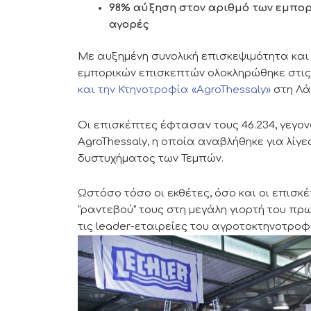
98% αύξηση στον αριθμό των εμπορι
αγορές
Με αυξημένη συνολική επισκεψιμότητα και
εμπορικών επισκεπτών ολοκληρώθηκε στις
και την Κτηνοτροφία «AgroThessaly»
στη Λά
Οι επισκέπτες έφτασαν τους 46.234, γεγον
AgroThessaly, η οποία αναβλήθηκε για λίγ
δυστυχήματος των Τεμπών.
Ωστόσο τόσο οι εκθέτες, όσο και οι επισκέ
“ραντεβού” τους στη μεγάλη γιορτή του π
τις leader-εταιρείες του αγροτοκτηνοτροφ