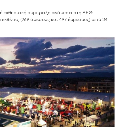
χυρή εκθεσιακή σύμπραξη ανάμεσα στη ΔΕΘ-
 εκθέτες (269 άμεσους και 497 έμμεσους) από 34