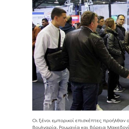
Οι ξένοι εμπορικοί επισκέπτες προήλθαν α
Βουλγαρία, Ρουμανία και Βόρεια Μακεδονί