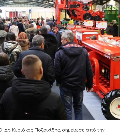
 Δρ Κυριάκος Ποζρικίδης, σημείωσε από την