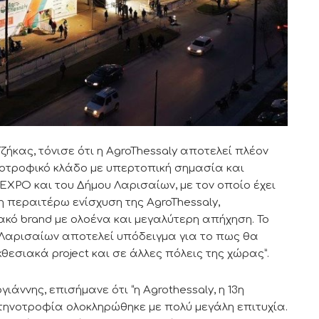
κας, τόνισε ότι η AgroThessaly αποτελεί πλέον
οτροφικό κλάδο με υπερτοπική σημασία και
PO και του Δήμου Λαρισαίων, με τον οποίο έχει
 περαιτέρω ενίσχυση της AgroThessaly,
κό brand με ολοένα και μεγαλύτερη απήχηση. Το
 Λαρισαίων αποτελεί υπόδειγμα για το πως θα
σιακά project και σε άλλες πόλεις της χώρας”.
άννης, επισήμανε ότι “η Agrothessaly, η 13η
Κτηνοτροφία ολοκληρώθηκε με πολύ μεγάλη επιτυχία.