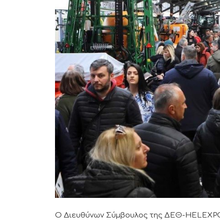
Ο Διευθύνων Σύμβουλος της ΔΕΘ-HELEXPO,