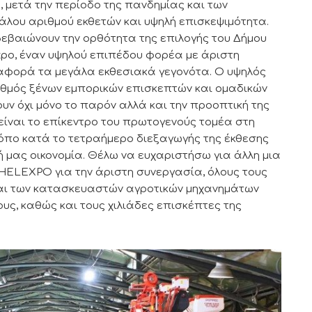
 μετά την περίοδο της πανδημίας και των
άλου αριθμού εκθετών και υψηλή επισκεψιμότητα.
βεβαιώνουν την ορθότητα της επιλογής του Δήμου
po, έναν υψηλού επιπέδου φορέα με άριστη
 αφορά τα μεγάλα εκθεσιακά γεγονότα. Ο υψηλός
ιθμός ξένων εμπορικών επισκεπτών και ομαδικών
ν όχι μόνο το παρόν αλλά και την προοπτική της
είναι το επίκεντρο του πρωτογενούς τομέα στη
όπο κατά το τετραήμερο διεξαγωγής της έκθεσης
ή μας οικονομία. Θέλω να ευχαριστήσω για άλλη μια
-HELEXPO για την άριστη συνεργασία, όλους τους
και των κατασκευαστών αγροτικών μηχανημάτων
υς, καθώς και τους χιλιάδες επισκέπτες της