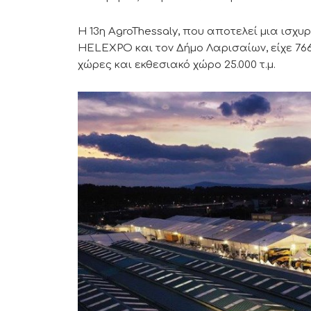
Η 13η AgroThessaly, που αποτελεί μια ισ
HELEXPO και τον Δήμο Λαρισαίων, είχε 766
χώρες και εκθεσιακό χώρο 25.000 τ.μ.