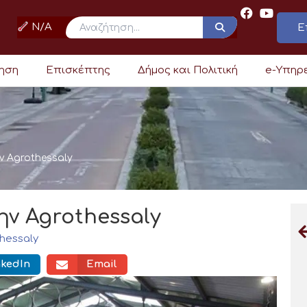
N/A
Ε
ρηση
Επισκέπτης
Δήμος και Πολιτική
e-Υπηρ
ν Agrothessaly
ην Agrothessaly
hessaly
nkedIn
Email