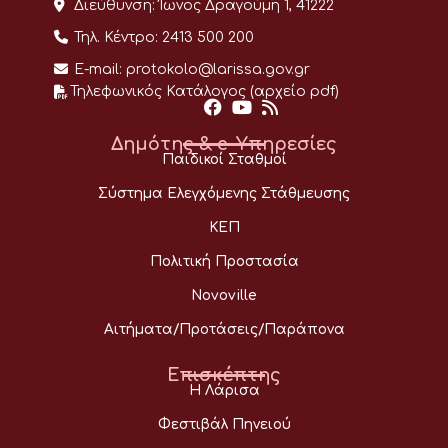
Διεύθυνση:
Ίωνος Δραγούμη 1, 41222
Τηλ. Κέντρο:
2413 500 200
E-mail:
protokolo@larissa.gov.gr
Τηλεφωνικός Κατάλογος (αρχείο pdf)
Δημότης & e-Υπηρεσίες
Παιδικοί Σταθμοί
Σύστημα Ελεγχόμενης Στάθμευσης
ΚΕΠ
Πολιτική Προστασία
Novoville
Αιτήματα/Προτάσεις/Παράπονα
Επισκέπτης
Η Λάρισα
Φεστιβάλ Πηνειού