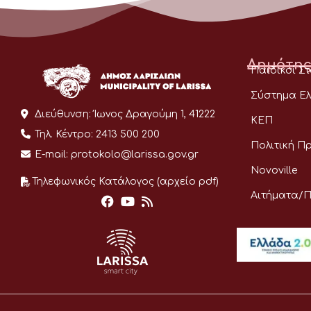
Δημότης
Παιδικοί Σ
Σύστημα Ελ
Διεύθυνση:
Ίωνος Δραγούμη 1, 41222
ΚΕΠ
Τηλ. Κέντρο:
2413 500 200
Πολιτική Π
E-mail:
protokolo@larissa.gov.gr
Novoville
Τηλεφωνικός Κατάλογος (αρχείο pdf)
Αιτήματα/