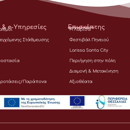
 & e-Υπηρεσίες
Επισκέπτης
ταθμοί
Η Λάρισα
εγχόμενης Στάθμευσης
Φεστιβάλ Πηνειού
Larissa Santa City
ροστασία
Περιήγηση στην πόλη
Διαμονή & Μετακίνηση
Προτάσεις/Παράπονα
Αξιοθέατα