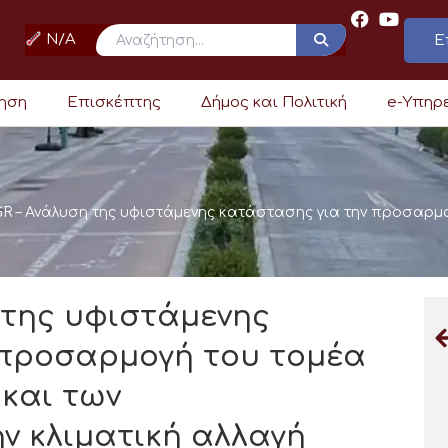
N/A
Ε
ρηση
Επισκέπτης
Δήμος και Πολιτική
e-Υπηρ
R – Ανάλυση της υφιστάμενης κατάστασης για την προσαρμο
 της υφιστάμενης
 προσαρμογή του τομέα
 και των
ν κλιματική αλλαγή