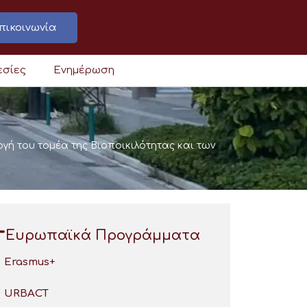
πικοινωνία
εσίες
Ενημέρωση
γή του τομέα της Βιοποικιλότητας και των
Ευρωπαϊκά Προγράμματα
Erasmus+
URBACT