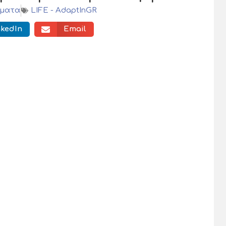
μματα
LIFE - AdaptInGR
nkedIn
Email