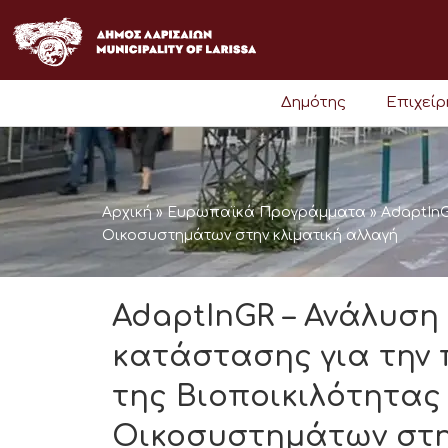
Μετάβαση
στο
περιεχόμενο
Δημότης
Επιχεί
Αρχική
»
Ευρωπαϊκά Προγράμματα
»
AdaptInG
Οικοσυστημάτων στην κλιματική αλλαγή
AdaptInGR – Ανάλυση
κατάστασης για την
της Βιοποικιλότητας
Οικοσυστημάτων στη