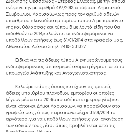
Διοίκησης Θεσσαλίας – Στερεάς Ελλάδας, με την οποία
ενέκρινε την με αριθμό 497/2013 απόφαση Δημοτικού
Συμβουλίου Λαρισαίων,ως προς τον αριθμό αδειών
υπαιθρίου πλανοδίου εμπορίου τύπου Α με προϊόντα
γης και θάλασσας και τύπου Β με λοιπά είδη που θα
εκδοθούν το 2014,καλούνται οι ενδιαφερόμενοι να
υποβάλλουν αιτήσεις έως 31/01/2014 στα γραφεία μας,
Αθανασίου Διάκου 5,τηλ. 2410- 531327.
Ειδικά για τις άδειες τύπου Α ενημερώνουμε τους
ενδιαφερόμενους ότι εκκρεμεί ακόμα η έγκριση από το
υπουργείο Ανάπτυξης και Ανταγωνιστικότητας.
Καλούμε επίσης όσους κατέχουν τις τριετείς
άδειες υπαιθρίου πλανοδίου εμπορίου οι οποίες
λήγουν μέσα στο 2014(οποιαδήποτε ημερομηνία) και
είναι κάτοικοι Δήμοι Λαρισαίων, να προσέλθουν στα
γραφεία μας , όπως παραπάνω,μέχρι 31/01/2014 το
αργότερο ,για να υποβάλλουν αιτήσεις για ανανέωση
των αδειών τους , έτσι όπως προβλέπεται από τις