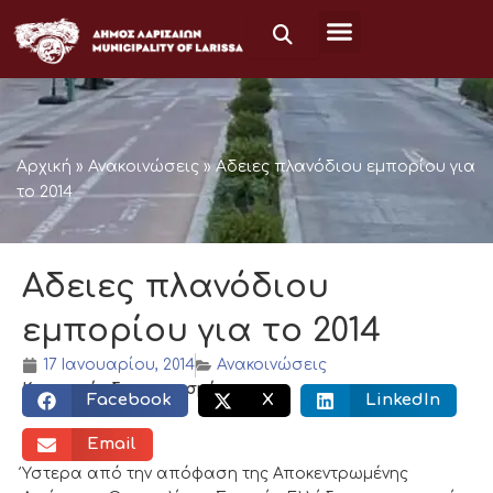
Μετάβαση
στο
περιεχόμενο
Αρχική
»
Ανακοινώσεις
»
Αδειες πλανόδιου εμπορίου για
το 2014
Αδειες πλανόδιου
εμπορίου για το 2014
17 Ιανουαρίου, 2014
Ανακοινώσεις
Κοινωνικός διαμοιρασμός:
Facebook
X
LinkedIn
Email
Ύστερα από την απόφαση της Αποκεντρωμένης