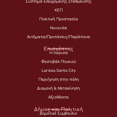
Σύστημα Ελεγχόμενης Στάθμευσης
ΚΕΠ
Πολιτική Προστασία
Novoville
Αιτήματα/Προτάσεις/Παράπονα
Επισκέπτης
Η Λάρισα
Φεστιβάλ Πηνειού
Larissa Santa City
Περιήγηση στην πόλη
Διαμονή & Μετακίνηση
Αξιοθέατα
Δήμος και Πολιτική
Δημοτικό Συμβούλιο