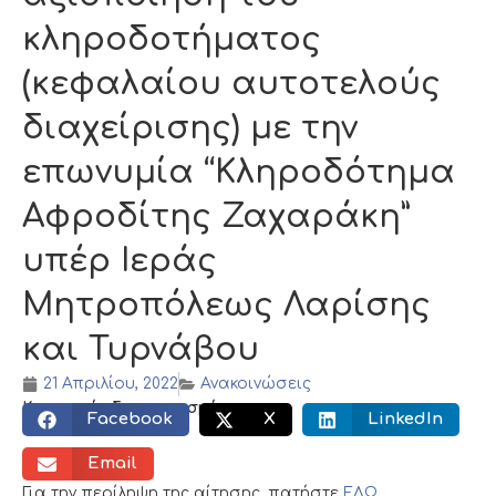
κληροδοτήματος
(κεφαλαίου αυτοτελούς
διαχείρισης) με την
επωνυμία “Κληροδότημα
Αφροδίτης Ζαχαράκη”
υπέρ Ιεράς
Μητροπόλεως Λαρίσης
και Τυρνάβου
21 Απριλίου, 2022
Ανακοινώσεις
Κοινωνικός διαμοιρασμός:
Facebook
X
LinkedIn
Email
Για την περίληψη της αίτησης, πατήστε
ΕΔΩ