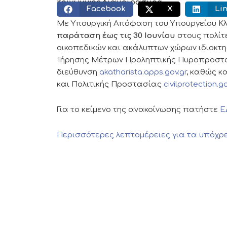
Κοινωνικός διαμοιρασμός:
Facebook
X
Li
Με Υπουργική Απόφαση του Υπουργείου Κλι
παράταση έως τις 30 Ιουνίου
στους πολίτ
οικοπεδικών και ακάλυπτων χώρων ιδιοκτ
Τήρησης Μέτρων Προληπτικής Πυροπροστασ
διεύθυνση
akatharista.apps.gov.gr
, καθώς κ
και Πολιτικής Προστασίας
civilprotection.go
Για το κείμενο της ανακοίνωσης πατήστε
Ε
Περισσότερες λεπτομέρειες για τα υπόχρ