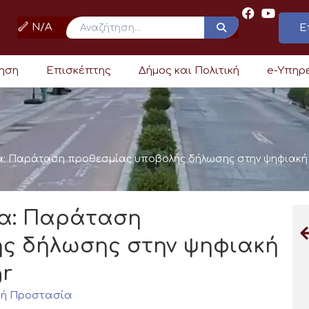
N/A
Ε
ρηση
Επισκέπτης
Δήμος και Πολιτική
e-Υπηρ
: Παράταση προθεσμίας υποβολής δήλωσης στην ψηφιακή 
α: Παράταση
ς δήλωσης στην ψηφιακή
gr
κή Προστασία