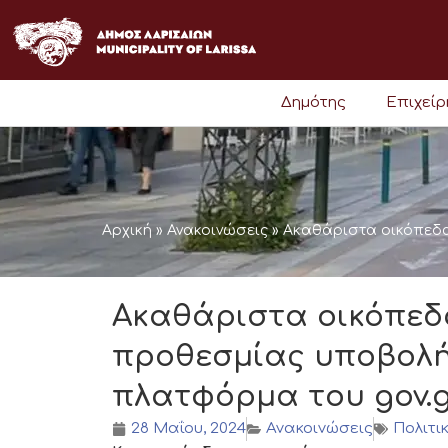
Μετάβαση
στο
περιεχόμενο
Δημότης
Επιχεί
Αρχική
»
Ανακοινώσεις
»
Ακαθάριστα οικόπεδα
Ακαθάριστα οικόπεδ
προθεσμίας υποβολή
πλατφόρμα του gov.
28 Μαΐου, 2024
Ανακοινώσεις
Πολιτι