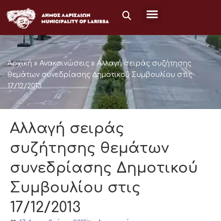
Μετάβαση
στο
περιεχόμενο
Αρχική
»
Ανακοινώσεις
»
Αλλαγή σειράς συζήτησης
θεμάτων συνεδρίασης Δημοτικού Συμβουλίου στις
17/12/2013
Αλλαγή σειράς
συζήτησης θεμάτων
συνεδρίασης Δημοτικού
Συμβουλίου στις
17/12/2013