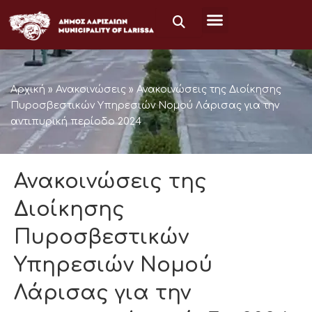
Μετάβαση
στο
περιεχόμενο
Αρχική
»
Ανακοινώσεις
»
Ανακοινώσεις της Διοίκησης
Πυροσβεστικών Υπηρεσιών Νομού Λάρισας για την
αντιπυρική περίοδο 2024
Ανακοινώσεις της
Διοίκησης
Πυροσβεστικών
Υπηρεσιών Νομού
Λάρισας για την