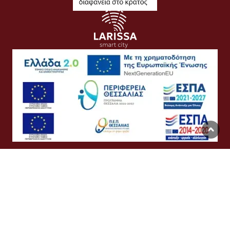
Όροι Χρήσης
Προσωπικά Δεδομένα
Πολιτική Cookies
Προσβασιμότητα
Συχνές Ερωτήσεις
Βοήθεια
Σύνδεση
English
Ελληνικά
©
Δήμος Λαρισαίων