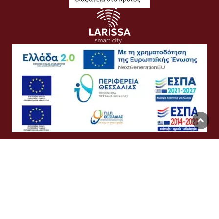
Όροι Χρήσης
Προσωπικά Δεδομένα
Πολιτική Cookies
Προσβασιμότητα
Συχνές Ερωτήσεις
Βοήθεια
Σύνδεση
English
Ελληνικά
©
Δήμος Λαρισαίων