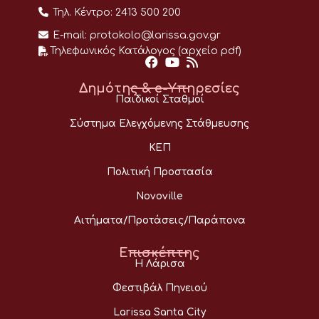
Τηλ. Κέντρο:
2413 500 200
E-mail:
protokolo@larissa.gov.gr
Τηλεφωνικός Κατάλογος (αρχείο pdf)
Δημότης & e-Υπηρεσίες
Παιδικοί Σταθμοί
Σύστημα Ελεγχόμενης Στάθμευσης
ΚΕΠ
Πολιτική Προστασία
Novoville
Αιτήματα/Προτάσεις/Παράπονα
Επισκέπτης
Η Λάρισα
Φεστιβάλ Πηνειού
Larissa Santa City