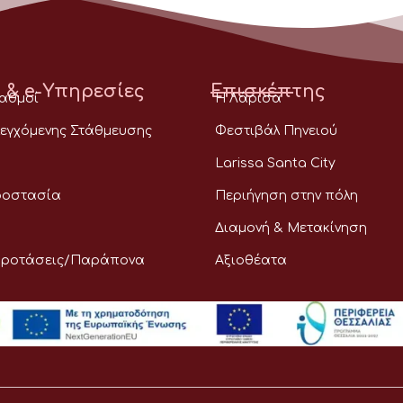
 & e-Υπηρεσίες
Επισκέπτης
ταθμοί
Η Λάρισα
εγχόμενης Στάθμευσης
Φεστιβάλ Πηνειού
Larissa Santa City
ροστασία
Περιήγηση στην πόλη
Διαμονή & Μετακίνηση
Προτάσεις/Παράπονα
Αξιοθέατα