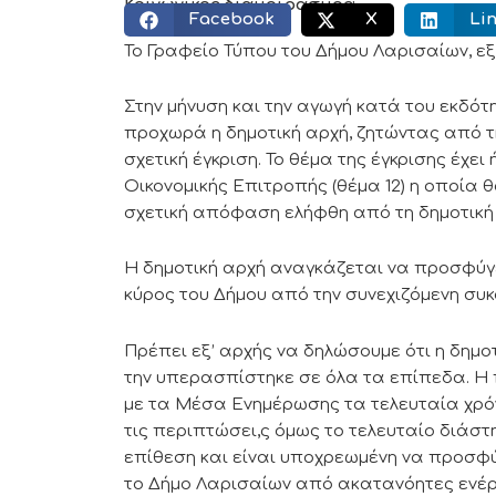
Κοινωνικός διαμοιρασμός:
Facebook
X
Li
Το Γραφείο Τύπου του Δήμου Λαρισαίων, ε
Στην μήνυση και την αγωγή κατά του εκδότ
προχωρά η δημοτική αρχή, ζητώντας από τη
σχετική έγκριση. Το θέμα της έγκρισης έχε
Οικονομικής Επιτροπής (θέμα 12) η οποία 
σχετική απόφαση ελήφθη από τη δημοτική 
Η δημοτική αρχή αναγκάζεται να προσφύγε
κύρος του Δήμου από την συνεχιζόμενη συ
Πρέπει εξ’ αρχής να δηλώσουμε ότι η δημ
την υπερασπίστηκε σε όλα τα επίπεδα. Η π
με τα Μέσα Ενημέρωσης τα τελευταία χρόνι
τις περιπτώσει,ς όμως το τελευταίο διάσ
επίθεση και είναι υποχρεωμένη να προσφύ
το Δήμο Λαρισαίων από ακατανόητες ενέργ