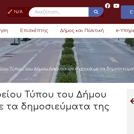
N/A
Ε
ρηση
Επισκέπτης
Δήμος και Πολιτική
e-Υπηρ
είου Τύπου του Δήμου Λαρισαίων σχετικά με τα δημοσιεύμ
φείου Τύπου του Δήμου
ε τα δημοσιεύματα της