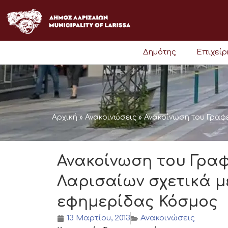
Μετάβαση
στο
περιεχόμενο
Δημότης
Επιχεί
Αρχική
»
Ανακοινώσεις
»
Ανακοίνωση του Γραφ
Ανακοίνωση του Γρα
Λαρισαίων σχετικά μ
εφημερίδας Κόσμος
13 Μαρτίου, 2013
Ανακοινώσεις