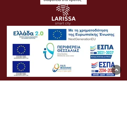
Όροι Χρήσης
Προσωπικά Δεδομένα
Πολιτική Cookies
Προσβασιμότητα
Συχνές Ερωτήσεις
Βοήθεια
Σύνδεση
English
Ελληνικά
©
Δήμος Λαρισαίων