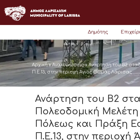
Μετάβαση
στο
περιεχόμενο
Δημότης
Επιχεί
Αρχική
»
Ανακοινώσεις
»
Ανάρτηση του Β2 σταδ
Π.Ε.13, στην περιοχή Άγιος Θωμάς Λάρισας
Ανάρτηση του Β2 στα
Πολεοδομική Μελέτη
Πόλεως και Πράξη Ε
Π.Ε.13, στην περιοχή