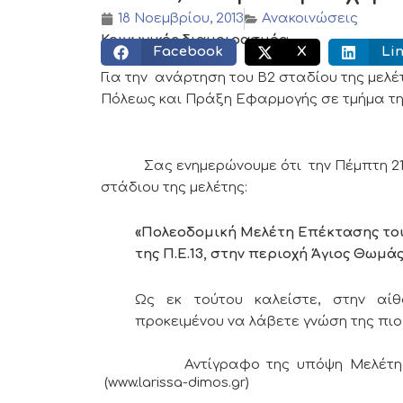
18 Νοεμβρίου, 2013
Ανακοινώσεις
Κοινωνικός διαμοιρασμός:
Facebook
X
Li
Για την ανάρτηση του Β2 σταδίου της μελ
Πόλεως και Πράξη Εφαρμογής σε τμήμα της
Σας ενημερώνουμε ότι την Πέμπτη 21 Νοε
στάδιου της μελέτης:
«
Πολεοδομική Μελέτη Επέκτασης το
της Π.Ε.13, στην περιοχή Άγιος Θωμά
Ως εκ τούτου καλείστε, στην αίθ
προκειμένου να λάβετε γνώση της πιο
Αντίγραφο της υπόψη Μελέτης έχει
(www.larissa-dimos.gr)