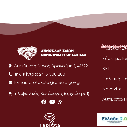
Δημότης
Παιδικοί Σ
Σύστημα Ελ
Διεύθυνση:
Ίωνος Δραγούμη 1, 41222
ΚΕΠ
Τηλ. Κέντρο:
2413 500 200
Πολιτική Π
E-mail:
protokolo@larissa.gov.gr
Novoville
Τηλεφωνικός Κατάλογος (αρχείο pdf)
Αιτήματα/