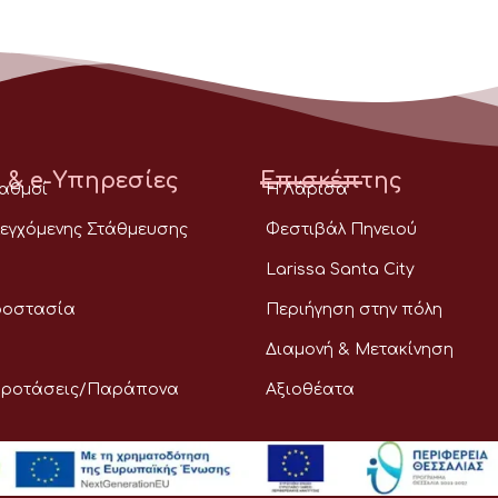
 & e-Υπηρεσίες
Επισκέπτης
ταθμοί
Η Λάρισα
εγχόμενης Στάθμευσης
Φεστιβάλ Πηνειού
Larissa Santa City
ροστασία
Περιήγηση στην πόλη
Διαμονή & Μετακίνηση
Προτάσεις/Παράπονα
Αξιοθέατα