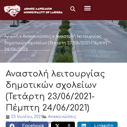
Μετάβαση
στο
περιεχόμενο
Αρχική
»
Ανακοινώσεις
»
Αναστολή λειτουργίας
δημοτικών σχολείων (Τετάρτη 23/06/2021-Πέμπτη
24/06/2021)
Αναστολή λειτουργίας
δημοτικών σχολείων
(Τετάρτη 23/06/2021-
Πέμπτη 24/06/2021)
23 Ιουνίου, 2021
Ανακοινώσεις
Κοινωνικός διαμοιρασμός:
Facebook
X
LinkedIn