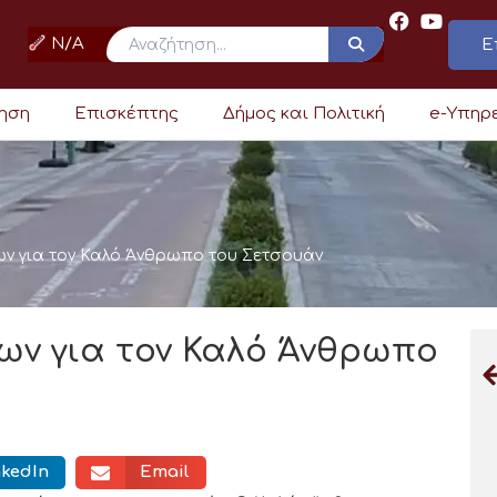
N/A
Ε
ρηση
Επισκέπτης
Δήμος και Πολιτική
e-Υπηρ
 για τον Καλό Άνθρωπο του Σετσουάν
ν για τον Καλό Άνθρωπο
nkedIn
Email