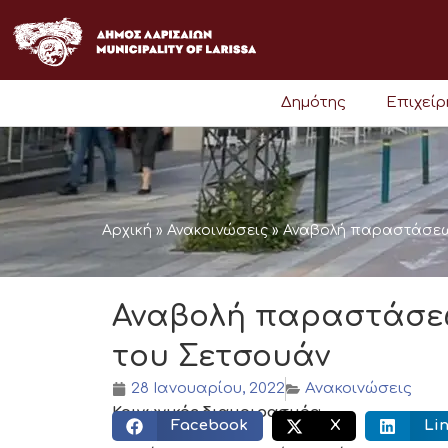
Μετάβαση
στο
περιεχόμενο
Δημότης
Επιχεί
Αρχική
»
Ανακοινώσεις
»
Αναβολή παραστάσεων
Αναβολή παραστάσεω
του Σετσουάν
28 Ιανουαρίου, 2022
Ανακοινώσεις
Κοινωνικός διαμοιρασμός:
Facebook
X
Li