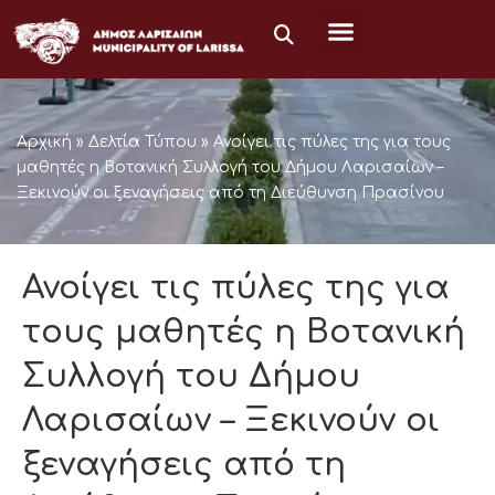
Μετάβαση
στο
περιεχόμενο
Αρχική
»
Δελτία Τύπου
»
Ανοίγει τις πύλες της για τους
μαθητές η Βοτανική Συλλογή του Δήμου Λαρισαίων –
Ξεκινούν οι ξεναγήσεις από τη Διεύθυνση Πρασίνου
Ανοίγει τις πύλες της για
τους μαθητές η Βοτανική
Συλλογή του Δήμου
Λαρισαίων – Ξεκινούν οι
ξεναγήσεις από τη