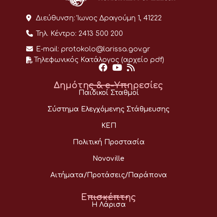
Διεύθυνση:
Ίωνος Δραγούμη 1, 41222
Τηλ. Κέντρο:
2413 500 200
E-mail:
protokolo@larissa.gov.gr
Τηλεφωνικός Κατάλογος (αρχείο pdf)
Δημότης & e-Υπηρεσίες
Παιδικοί Σταθμοί
Σύστημα Ελεγχόμενης Στάθμευσης
ΚΕΠ
Πολιτική Προστασία
Novoville
Αιτήματα/Προτάσεις/Παράπονα
Επισκέπτης
Η Λάρισα