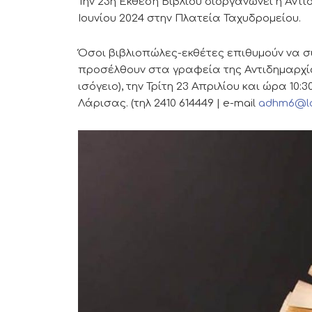
Την 23η Έκθεση Βιβλίου διοργανώνει η Αντ
Ιουνίου 2024 στην Πλατεία Ταχυδρομείου.
Όσοι βιβλιοπώλες-εκθέτες επιθυμούν να σ
προσέλθουν στα γραφεία της Αντιδημαρχία
ισόγειο), την Τρίτη 23 Απριλίου και ώρα 10
Λάρισας. (τηλ 2410 614449 | e-mail
adhm6@lar