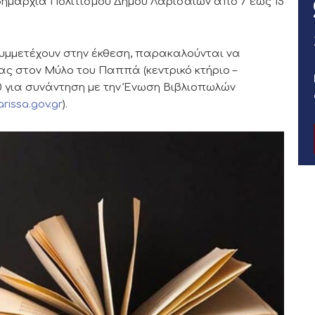
ιδημαρχία Πολιτισμού Δήμου Λαρισαίων από 7 έως 15
υμμετέχουν στην έκθεση, παρακαλούνται να
ς στον Μύλο του Παππά (κεντρικό κτήριο –
:30 για συνάντηση με την Ένωση Βιβλιοπωλών
issa.gov.gr
).