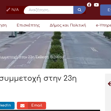
N/A
Ε
ρηση
Επισκέπτης
Δήμος και Πολιτική
e-Υπηρ
συμμετοχή στην 23η Έκθεση Βιβλίου
 συμμετοχή στην 23η
nkedIn
Email