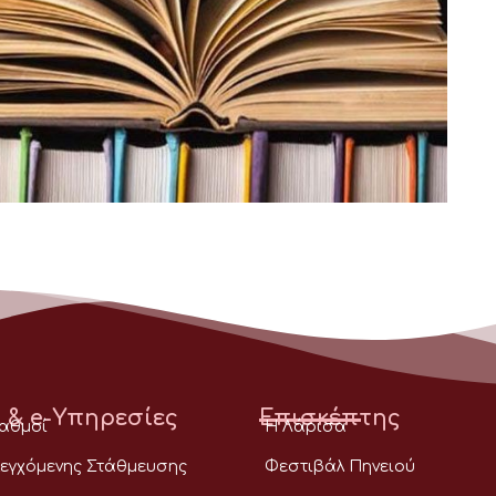
 & e-Υπηρεσίες
Επισκέπτης
ταθμοί
Η Λάρισα
εγχόμενης Στάθμευσης
Φεστιβάλ Πηνειού