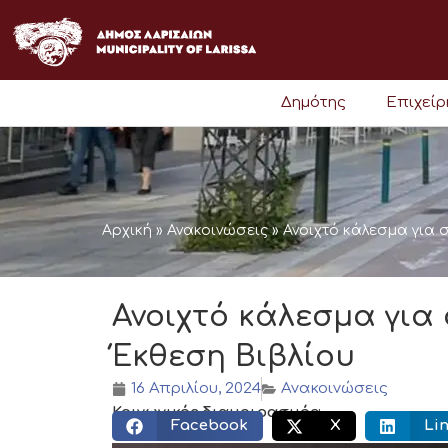
Μετάβαση
στο
περιεχόμενο
Δημότης
Επιχεί
Αρχική
»
Ανακοινώσεις
»
Ανοιχτό κάλεσμα για 
Ανοιχτό κάλεσμα για
Έκθεση Βιβλίου
16 Απριλίου, 2024
Ανακοινώσεις
Κοινωνικός διαμοιρασμός:
Facebook
X
Li