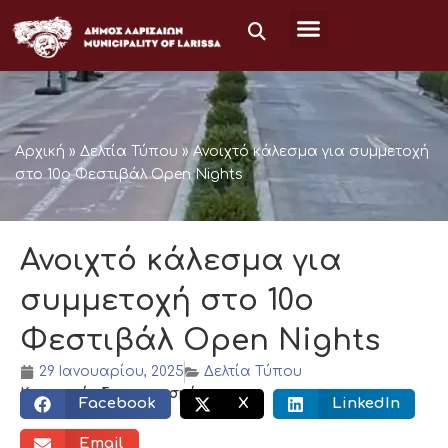
Μετάβαση
στο
περιεχόμενο
Αρχική
»
Δελτία Τύπου
»
Ανοιχτό κάλεσμα για συμμετοχή
στο 10o Φεστιβάλ Open Nights
Ανοιχτό κάλεσμα για
συμμετοχή στο 10o
Φεστιβάλ Open Nights
29 Ιανουαρίου, 2025
Δελτία Τύπου
Κοινωνικός διαμοιρασμός:
Facebook
X
LinkedIn
Email