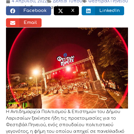
4 Απριλίου, 2022
Δελτία Τύπου
Φεστιβάλ Πηνείου
Κοινωνικός διαμοιρασμός:
Facebook
X
LinkedIn
Email
Η Αντιδημαρχία Πολιτισμού & Επιστημών του Δήμου
Λαρισαίων ξεκίνησε ήδη τις προετοιμασίες για το
Φεστιβάλ Πηνειού, ενός σπουδαίου πολιτιστικού
γεγονότος, η φήμη του οποίου απηχεί σε πανελλαδικό