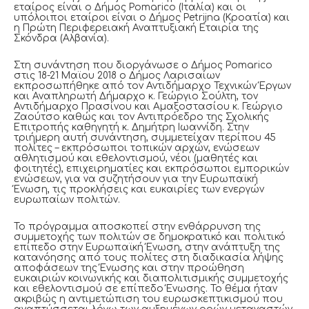
εταίρος είναι ο Δήμος Pomarico (Ιταλία) και οι
υπόλοιποι εταίροι είναι ο Δήμος Petrijna (Κροατία) και
η Πρώτη Περιφερειακή Αναπτυξιακή Εταιρία της
Σκόνδρα (Αλβανία).
Στη συνάντηση που διοργάνωσε ο Δήμος Pomarico
στις 18-21 Μαϊου 2018 ο Δήμος Λαρισαίων
εκπροσωπήθηκε από τον Αντιδήμαρχο Τεχνικών Έργων
και Αναπληρωτή Δήμαρχο κ. Γεώργιο Σούλτη, τον
Αντιδήμαρχο Πρασίνου και Αμαξοστασίου κ. Γεώργιο
Ζαούτσο καθώς και τον Αντιπρόεδρο της Σχολικής
Επιτροπής καθηγητή κ. Δημήτρη Ιωαννίδη. Στην
τριήμερη αυτή συνάντηση, συμμετείχαν περίπου 45
πολίτες – εκπρόσωποι τοπικών αρχών, ενώσεων
αθλητισμού και εθελοντισμού, νέοι (μαθητές και
φοιτητές), επιχειρηματίες και εκπρόσωποι εμπορικών
ενώσεων, για να συζητήσουν για την Ευρωπαϊκή
Ένωση, τις προκλήσεις και ευκαιρίες των ενεργών
ευρωπαίων πολιτών.
Το πρόγραμμα αποσκοπεί στην ενθάρρυνση της
συμμετοχής των πολιτών σε δημοκρατικό και πολιτικό
επίπεδο στην Ευρωπαϊκή Ένωση, στην ανάπτυξη της
κατανόησης από τους πολίτες στη διαδικασία λήψης
αποφάσεων της Ένωσης και στην προώθηση
ευκαιριών κοινωνικής και διαπολιτισμικής συμμετοχής
και εθελοντισμού σε επίπεδο Ένωσης. Το θέμα ήταν
ακριβώς η αντιμετώπιση του ευρωσκεπτικισμού που