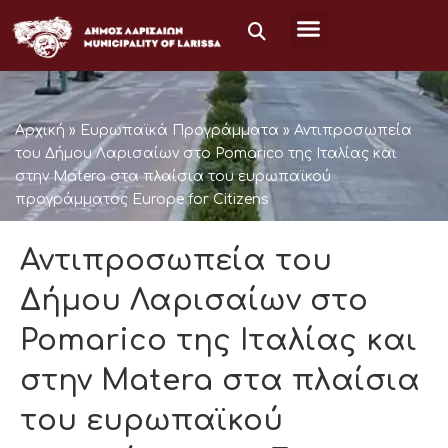
Μετάβαση
στο
περιεχόμενο
Αρχική
»
Ευρωπαϊκά Προγράμματα
»
Αντιπροσωπεία
του Δήμου Λαρισαίων στο Pomarico της Ιταλίας και
στην Matera στα πλαίσια του ευρωπαϊκού
προγράμματος Europe for Citizens
Αντιπροσωπεία του
Δήμου Λαρισαίων στο
Pomarico της Ιταλίας και
στην Matera στα πλαίσια
του ευρωπαϊκού