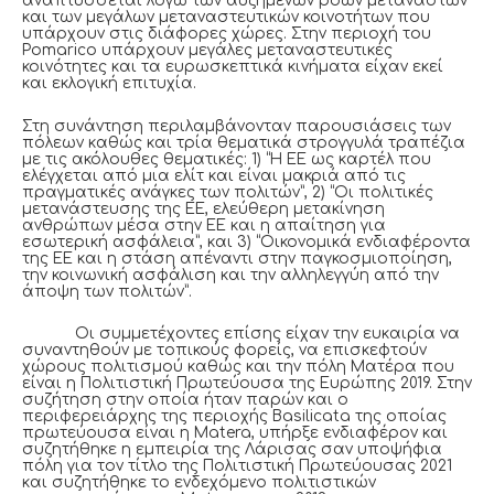
αναπτύσσεται λόγω των αυξημένων ροών μεταναστών
και των μεγάλων μεταναστευτικών κοινοτήτων που
υπάρχουν στις διάφορες χώρες. Στην περιοχή του
Pomarico υπάρχουν μεγάλες μεταναστευτικές
κοινότητες και τα ευρωσκεπτικά κινήματα είχαν εκεί
και εκλογική επιτυχία.
Στη συνάντηση περιλαμβάνονταν παρουσιάσεις των
πόλεων καθώς και τρία θεματικά στρογγυλά τραπέζια
με τις ακόλουθες θεματικές: 1) “Η ΕΕ ως καρτέλ που
ελέγχεται από μια ελίτ και είναι μακριά από τις
πραγματικές ανάγκες των πολιτών”, 2) “Οι πολιτικές
μετανάστευσης της ΕΕ, ελεύθερη μετακίνηση
ανθρώπων μέσα στην ΕΕ και η απαίτηση για
εσωτερική ασφάλεια”, και 3) “Οικονομικά ενδιαφέροντα
της ΕΕ και η στάση απέναντι στην παγκοσμιοποίηση,
την κοινωνική ασφάλιση και την αλληλεγγύη από την
άποψη των πολιτών”.
Οι συμμετέχοντες επίσης είχαν την ευκαιρία να
συναντηθούν με τοπικούς φορείς, να επισκεφτούν
χώρους πολιτισμού καθώς και την πόλη Ματέρα που
είναι η Πολιτιστική Πρωτεύουσα της Ευρώπης 2019. Στην
συζήτηση στην οποία ήταν παρών και ο
περιφερειάρχης της περιοχής Basilicata της οποίας
πρωτεύουσα είναι η Matera, υπήρξε ενδιαφέρον και
συζητήθηκε η εμπειρία της Λάρισας σαν υποψήφια
πόλη για τον τίτλο της Πολιτιστική Πρωτεύουσας 2021
και συζητήθηκε το ενδεχόμενο πολιτιστικών