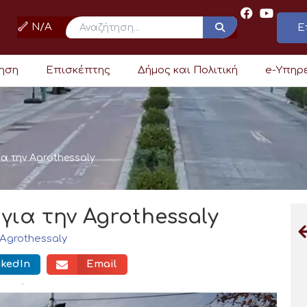
N/A
Ε
ρηση
Επισκέπτης
Δήμος και Πολιτική
e-Υπηρ
α την Agrothessaly
ια την Agrothessaly
Agrothessaly
nkedIn
Email