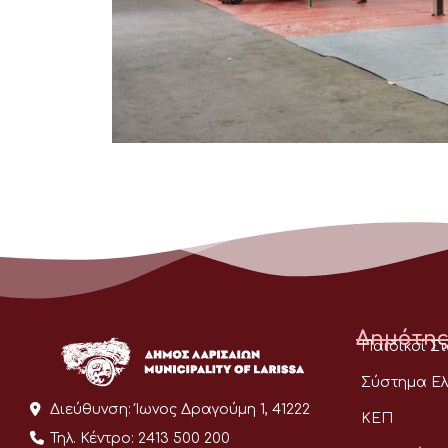
Δημότης
Παιδικοί Σ
Σύστημα Ελ
Διεύθυνση:
Ίωνος Δραγούμη 1, 41222
ΚΕΠ
Τηλ. Κέντρο:
2413 500 200