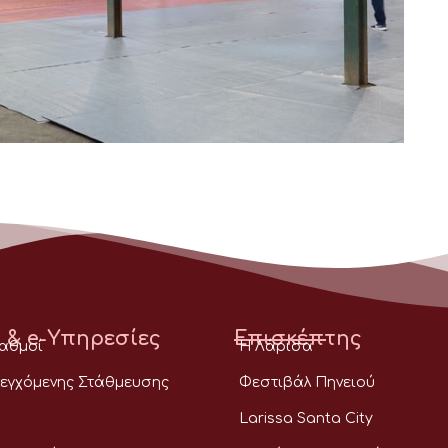
 & e-Υπηρεσίες
Επισκέπτης
ταθμοί
Η Λάρισα
εγχόμενης Στάθμευσης
Φεστιβάλ Πηνειού
Larissa Santa City