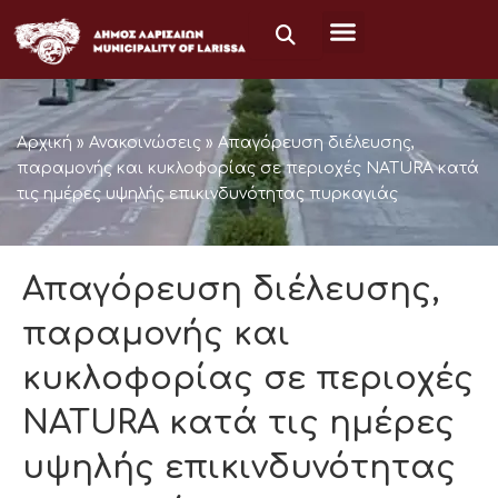
Μετάβαση
στο
περιεχόμενο
Αρχική
»
Ανακοινώσεις
»
Απαγόρευση διέλευσης,
παραμονής και κυκλοφορίας σε περιοχές NATURA κατά
τις ημέρες υψηλής επικινδυνότητας πυρκαγιάς
Απαγόρευση διέλευσης,
παραμονής και
κυκλοφορίας σε περιοχές
NATURA κατά τις ημέρες
υψηλής επικινδυνότητας