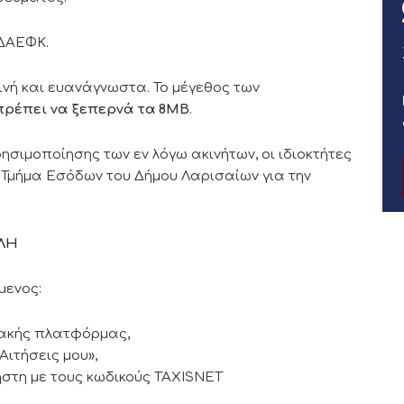
ΓΔΑΕΦΚ.
ρινή και ευανάγνωστα. Το μέγεθος των
πρέπει να ξεπερνά τα 8
MB
.
σιμοποίησης των εν λόγω ακινήτων, οι ιδιοκτήτες
 Τμήμα Εσόδων του Δήμου Λαρισαίων για την
ΛΗ
μενος:
ιακής πλατφόρμας,
Αιτήσεις μου»,
ήστη με τους κωδικούς TAXISNET