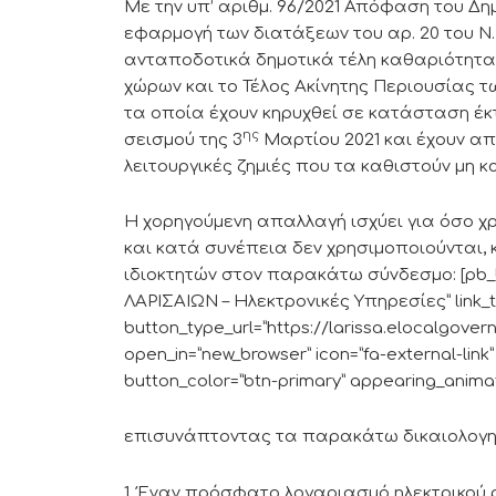
Με την υπ’ αριθμ. 96/2021 Απόφαση του Δη
εφαρμογή των διατάξεων του αρ. 20 του Ν
ανταποδοτικά δημοτικά τέλη καθαριότητα
χώρων και το Τέλος Ακίνητης Περιουσίας τ
τα οποία έχουν κηρυχθεί σε κατάσταση έκ
ης
σεισμού της 3
Μαρτίου 2021 και έχουν α
λειτουργικές ζημιές που τα καθιστούν μη κ
Η χορηγούμενη απαλλαγή ισχύει για όσο χρ
και κατά συνέπεια δεν χρησιμοποιούνται,
ιδιοκτητών στον παρακάτω σύνδεσμο: [pb_bu
ΛΑΡΙΣΑΙΩΝ – Ηλεκτρονικές Υπηρεσίες” link_t
button_type_url=”https://larissa.elocalgove
open_in=”new_browser” icon=”fa-external-link
button_color=”btn-primary” appearing_animat
επισυνάπτοντας τα παρακάτω δικαιολογη
1. Έναν πρόσφατο λογαριασμό ηλεκτρικού 