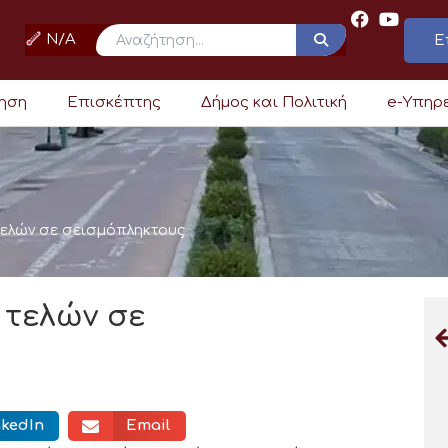
N/A
Ε
ρηση
Επισκέπτης
Δήμος και Πολιτική
e-Υπηρ
τελών σε σεισμόπληκτους
 τελών σε
nkedIn
Email