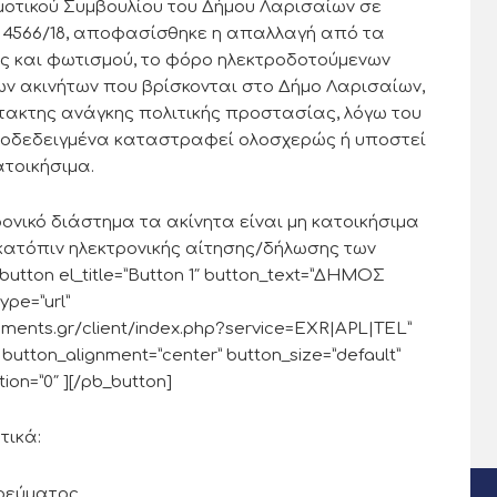
μοτικού Συμβουλίου του Δήμου Λαρισαίων σε
. 4566/18, αποφασίσθηκε η απαλλαγή από τα
ς και φωτισμού, το φόρο ηλεκτροδοτούμενων
ων ακινήτων που βρίσκονται στο Δήμο Λαρισαίων,
τακτης ανάγκης πολιτικής προστασίας, λόγω του
ποδεδειγμένα καταστραφεί ολοσχερώς ή υποστεί
ατοικήσιμα.
ονικό διάστημα τα ακίνητα είναι μη κατοικήσιμα
 κατόπιν ηλεκτρονικής αίτησης/δήλωσης των
tton el_title=”Button 1″ button_text=”ΔΗΜΟΣ
ype=”url”
rnments.gr/client/index.php?service=EXR|APL|TEL”
” button_alignment=”center” button_size=”default”
ion=”0″ ][/pb_button]
τικά:
ρεύματος.