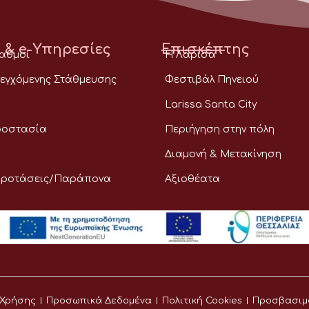
 & e-Υπηρεσίες
Επισκέπτης
ταθμοί
Η Λάρισα
εγχόμενης Στάθμευσης
Φεστιβάλ Πηνειού
Larissa Santa City
ροστασία
Περιήγηση στην πόλη
Διαμονή & Μετακίνηση
Προτάσεις/Παράπονα
Αξιοθέατα
 Χρήσης
Προσωπικά Δεδομένα
Πολιτική Cookies
Προσβασιμ