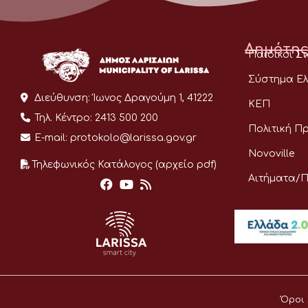
Δημότης
Παιδικοί Σ
Σύστημα Ελ
Διεύθυνση:
Ίωνος Δραγούμη 1, 41222
ΚΕΠ
Τηλ. Κέντρο:
2413 500 200
Πολιτική Π
E-mail:
protokolo@larissa.gov.gr
Novoville
Τηλεφωνικός Κατάλογος (αρχείο pdf)
Αιτήματα/
Όροι