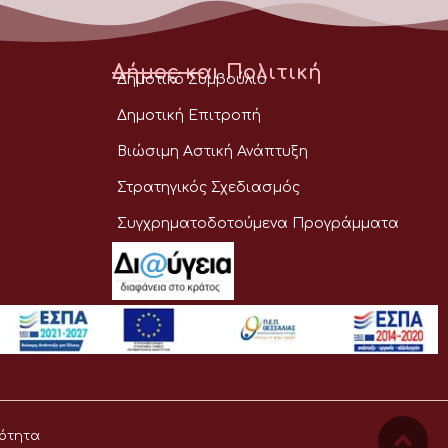
Δήμος και Πολιτική
Δημοτικό Συμβούλιο
Δημοτική Επιτροπή
Βιώσιμη Αστική Ανάπτυξη
Στρατηγικός Σχεδιασμός
Συγχρηματοδοτούμενα Προγράμματα
ότητα