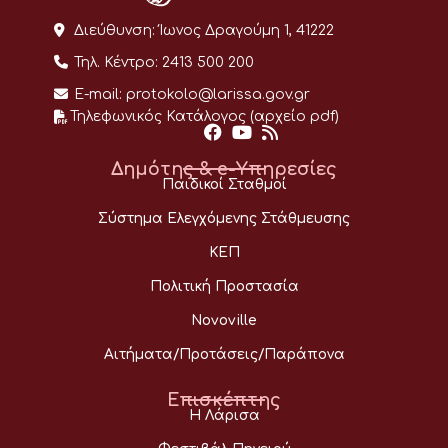
Διεύθυνση:
Ίωνος Δραγούμη 1, 41222
Τηλ. Κέντρο:
2413 500 200
E-mail:
protokolo@larissa.gov.gr
Τηλεφωνικός Κατάλογος (αρχείο pdf)
Δημότης & e-Υπηρεσίες
Παιδικοί Σταθμοί
Σύστημα Ελεγχόμενης Στάθμευσης
ΚΕΠ
Πολιτική Προστασία
Novoville
Αιτήματα/Προτάσεις/Παράπονα
Επισκέπτης
Η Λάρισα