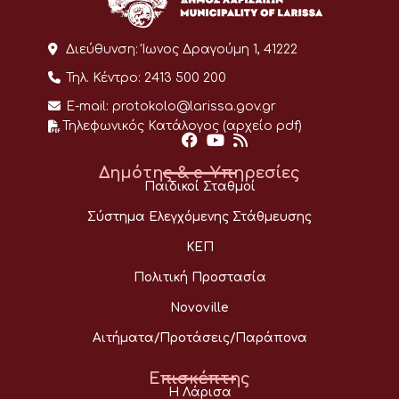
Διεύθυνση:
Ίωνος Δραγούμη 1, 41222
Τηλ. Κέντρο:
2413 500 200
E-mail:
protokolo@larissa.gov.gr
Τηλεφωνικός Κατάλογος (αρχείο pdf)
Δημότης & e-Υπηρεσίες
Παιδικοί Σταθμοί
Σύστημα Ελεγχόμενης Στάθμευσης
ΚΕΠ
Πολιτική Προστασία
Novoville
Αιτήματα/Προτάσεις/Παράπονα
Επισκέπτης
Η Λάρισα