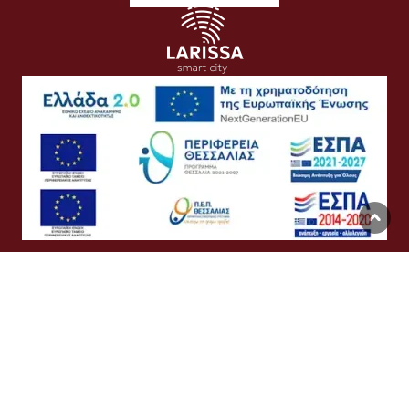
Όροι Χρήσης
Προσωπικά Δεδομένα
Πολιτική Cookies
Προσβασιμότητα
Συχνές Ερωτήσεις
Βοήθεια
Σύνδεση
English
Ελληνικά
©
Δήμος Λαρισαίων