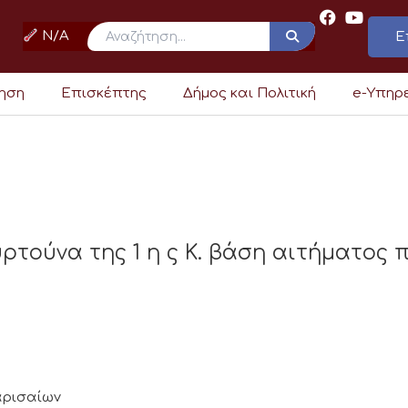
N/A
Ε
ρηση
Επισκέπτης
Δήμος και Πολιτική
e-Υπηρ
τούνα της 1 η ς Κ. βάση αιτήματος π
Λαρισαίων