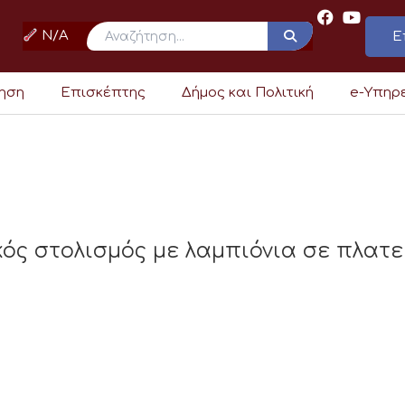
N/A
Ε
ρηση
Επισκέπτης
Δήμος και Πολιτική
e-Υπηρ
κός στολισμός με λαμπιόνια σε πλατε