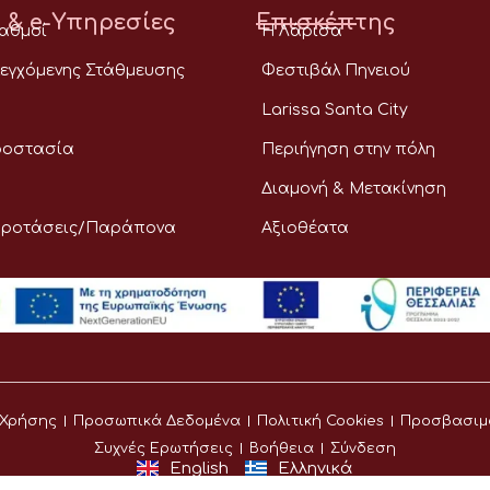
 & e-Υπηρεσίες
Επισκέπτης
ταθμοί
Η Λάρισα
εγχόμενης Στάθμευσης
Φεστιβάλ Πηνειού
Larissa Santa City
ροστασία
Περιήγηση στην πόλη
Διαμονή & Μετακίνηση
Προτάσεις/Παράπονα
Αξιοθέατα
 Χρήσης
Προσωπικά Δεδομένα
Πολιτική Cookies
Προσβασιμ
Συχνές Ερωτήσεις
Βοήθεια
Σύνδεση
English
Ελληνικά
©
Δήμος Λαρισαίων