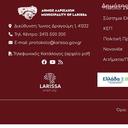
Δημότης
Παιδικοί Σ
Σύστημα Ελ
Διεύθυνση:
Ίωνος Δραγούμη 1, 41222
ΚΕΠ
Τηλ. Κέντρο:
2413 500 200
Πολιτική Π
E-mail:
protokolo@larissa.gov.gr
Novoville
Τηλεφωνικός Κατάλογος (αρχείο pdf)
Αιτήματα/
Όροι