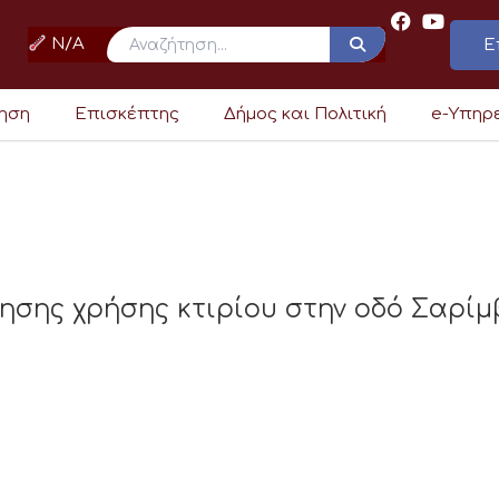
N/A
Ε
ρηση
Επισκέπτης
Δήμος και Πολιτική
e-Υπηρ
σης χρήσης κτιρίου στην οδό Σαρίμ