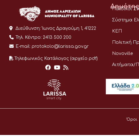
Δημότης
Παιδικοί Σ
Σύστημα Ελ
Διεύθυνση:
Ίωνος Δραγούμη 1, 41222
ΚΕΠ
Τηλ. Κέντρο:
2413 500 200
Πολιτική Π
E-mail:
protokolo@larissa.gov.gr
Novoville
Τηλεφωνικός Κατάλογος (αρχείο pdf)
Αιτήματα/
Όροι