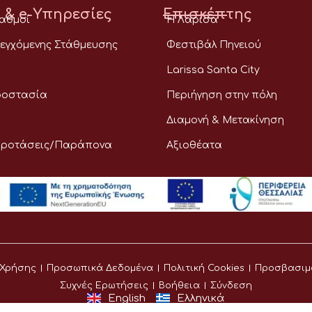
 & e-Υπηρεσίες
Επισκέπτης
ταθμοί
Η Λάρισα
εγχόμενης Στάθμευσης
Φεστιβάλ Πηνειού
Larissa Santa City
ροστασία
Περιήγηση στην πόλη
Διαμονή & Μετακίνηση
Προτάσεις/Παράπονα
Αξιοθέατα
 Χρήσης
Προσωπικά Δεδομένα
Πολιτική Cookies
Προσβασιμ
Συχνές Ερωτήσεις
Βοήθεια
Σύνδεση
English
Ελληνικά
©
Δήμος Λαρισαίων