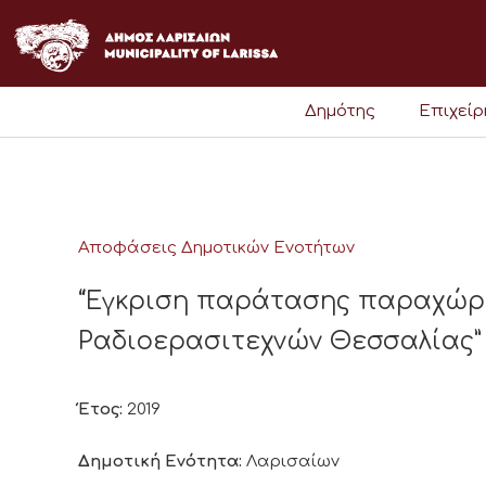
Μετάβαση
στο
περιεχόμενο
Δημότης
Επιχεί
Αποφάσεις Δημοτικών Ενοτήτων
“Έγκριση παράτασης παραχώρη
Ραδιοερασιτεχνών Θεσσαλίας”
Έτος:
2019
Δημοτική Ενότητα:
Λαρισαίων